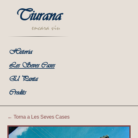
Tiurana
encara viu
Historia
Les Seves Cases
El Panta
Credits
← Torna a Les Seves Cases
Tiurana | Cal Costa