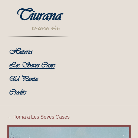
Tiurana
encara viu
Historia
Les Seves Cases
El Panta
Credits
← Torna a Les Seves Cases
Tiurana | Diposit de l'aigua