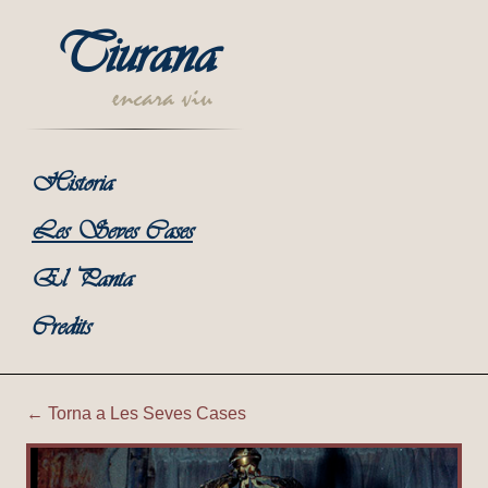
Tiurana
encara viu
Historia
Les Seves Cases
El Panta
Credits
← Torna a Les Seves Cases
Tiurana | Mare de Deu de S