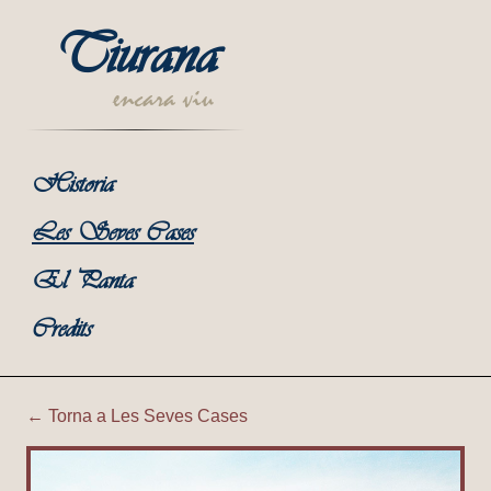
Tiurana
encara viu
Historia
Les Seves Cases
El Panta
Credits
← Torna a Les Seves Cases
Tiurana | Cobert de Cal Ca