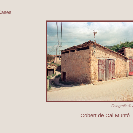
Cases
Cobert de Cal Muntó
Fotografia © 
Cobert de Cal Muntó