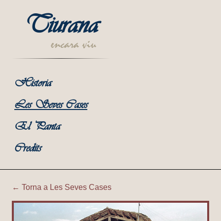
Tiurana
encara viu
Historia
Les Seves Cases
El Panta
Credits
← Torna a Les Seves Cases
Tiurana | Cobert de Cal Cire