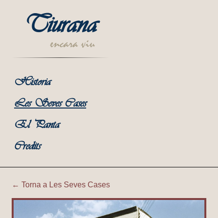
Tiurana
encara viu
Historia
Les Seves Cases
El Panta
Credits
← Torna a Les Seves Cases
Tiurana | Cal Senén