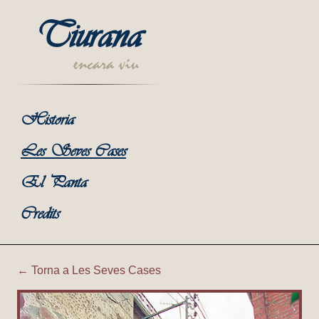
Tiurana
encara viu
Historia
Les Seves Cases
El Panta
Credits
← Torna a Les Seves Cases
Tiurana | Cal Mosset