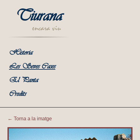
Tiurana
encara viu
Historia
Les Seves Cases
El Panta
Credits
← Torna a la imatge
Tiurana | Corral Petit de Ca