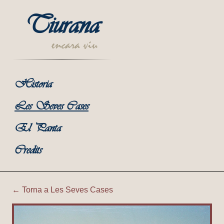
Tiurana
encara viu
Historia
Les Seves Cases
El Panta
Credits
← Torna a Les Seves Cases
Tiurana | Entrada desde Po