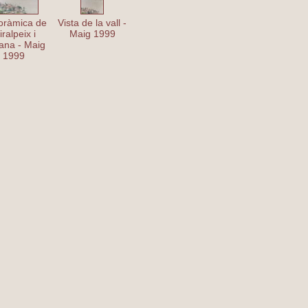
oràmica de
Vista de la vall -
ralpeix i
Maig 1999
rana - Maig
1999