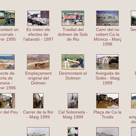
la galeria del pantà
ontant un
Es noten els
Trasllat del
Camí del riu
Se
 corrals -
efectes de
dolmen de Sols
cobert Ca la
rer 1995
l'abandó - 1997
de Riu
Mònica - Març
1998
ecte de
Emplaçament
Desmontant el
Avinguda de
horta de
original del
Dolmen
Solés - Maig
urana -
Dolmen
1999
rer 1996
r del Pou
Carrer de la flor
Cal Solsoneta -
Plaça de Ca la
- Maig 1999
Maig 1999
Trudis
em
de