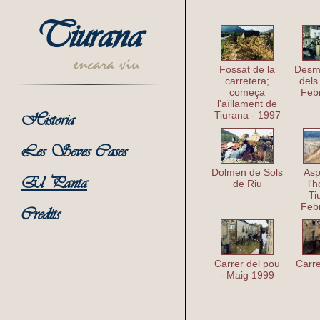
Tiurana
Miniatures de 
El Pantà
encara viu
Fossat de la
Desm
carretera;
dels
começa
Feb
l'aïllament de
Tiurana - 1997
Historia
Les Seves Cases
Dolmen de Sols
Asp
El Panta
de Riu
l'
Ti
Feb
Credits
Carrer del pou
Carre
- Maig 1999