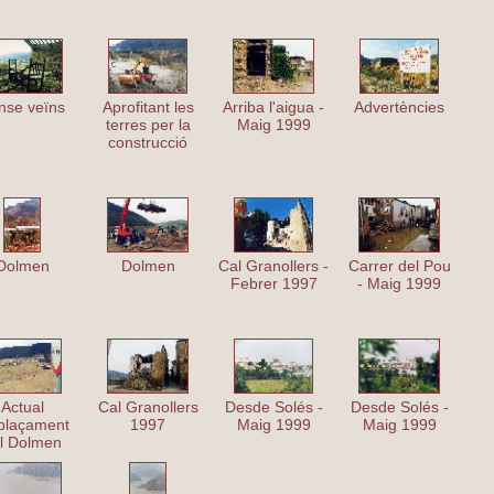
nse veïns
Aprofitant les
Arriba l'aigua -
Advertències
terres per la
Maig 1999
construcció
Dolmen
Dolmen
Cal Granollers -
Carrer del Pou
Febrer 1997
- Maig 1999
Actual
Cal Granollers
Desde Solés -
Desde Solés -
plaçament
1997
Maig 1999
Maig 1999
l Dolmen