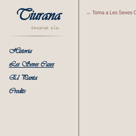
Tiurana
← Torna a Les Seves 
Tiurana | C
encara viu
Historia
Les Seves Cases
El Panta
Credits