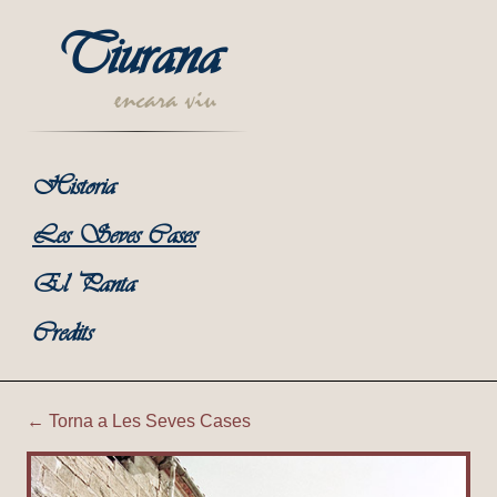
Tiurana
encara viu
Historia
Les Seves Cases
El Panta
Credits
← Torna a Les Seves Cases
Tiurana | Cal Miqueló