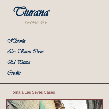
Tiurana
encara viu
Historia
Les Seves Cases
El Panta
Credits
← Torna a Les Seves Cases
Tiurana | Cal Mir