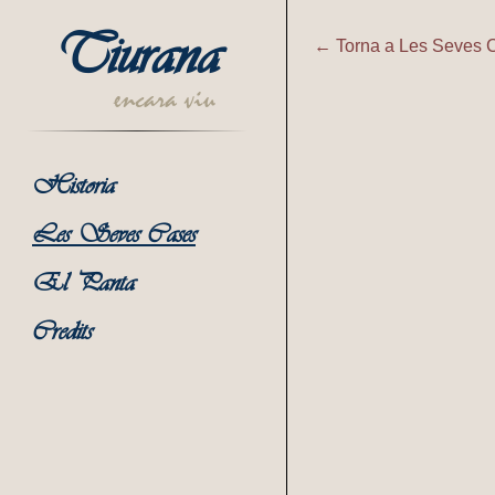
Tiurana
← Torna a Les Seves 
Tiurana | C
encara viu
Historia
Les Seves Cases
El Panta
Credits