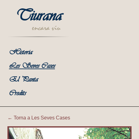
Tiurana
encara viu
Historia
Les Seves Cases
El Panta
Credits
← Torna a Les Seves Cases
Tiurana | Ca l'Oliva