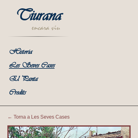
Tiurana
encara viu
Historia
Les Seves Cases
El Panta
Credits
← Torna a Les Seves Cases
Tiurana | Cal Sastre (Mota)