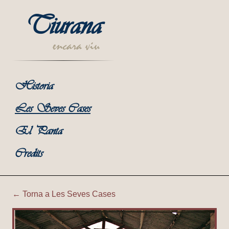
Tiurana
encara viu
Historia
Les Seves Cases
El Panta
Credits
← Torna a Les Seves Cases
Tiurana | Rentador