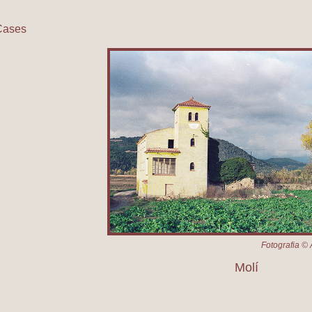
Cases
olí
Fotografia © 
Molí