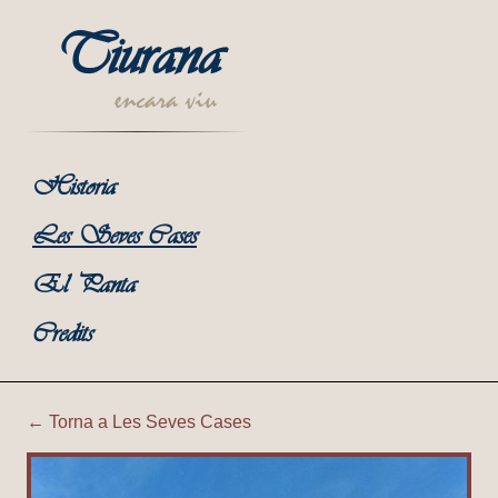
Tiurana
encara viu
Historia
Les Seves Cases
El Panta
Credits
← Torna a Les Seves Cases
Tiurana | Cal Marianito