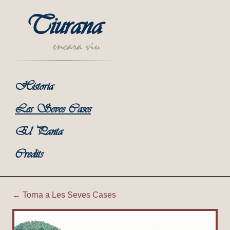
Tiurana
encara viu
Historia
Les Seves Cases
El Panta
Credits
← Torna a Les Seves Cases
Tiurana | Caseta de l'aigua