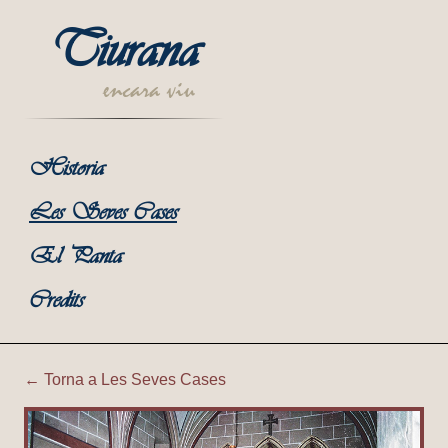
Tiurana
encara viu
Historia
Les Seves Cases
El Panta
Credits
← Torna a Les Seves Cases
Tiurana | Interior Església; 