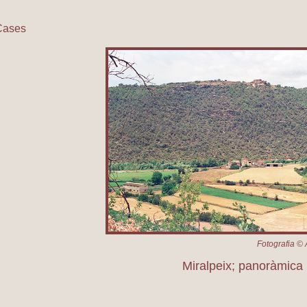
Cases
Miralpeix; panoràmica
Fotografia © 
Miralpeix; panoràmica