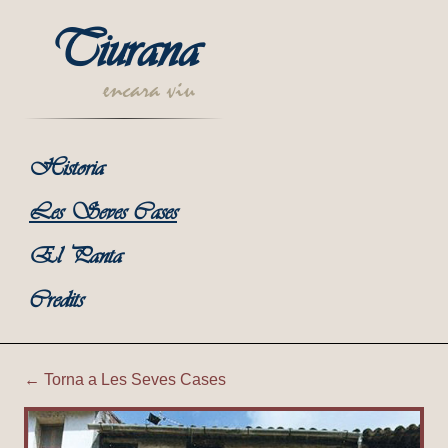
Tiurana
encara viu
Historia
Les Seves Cases
El Panta
Credits
← Torna a Les Seves Cases
Tiurana | Ca l'Orteu