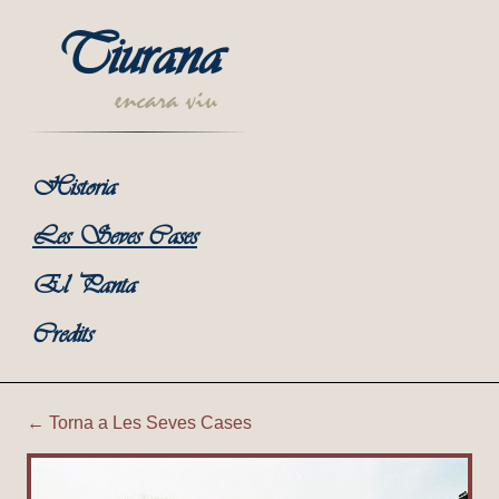
Tiurana
encara viu
Historia
Les Seves Cases
El Panta
Credits
← Torna a Les Seves Cases
Tiurana | Sant Roc Exterior