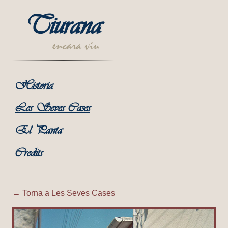
Tiurana
encara viu
Historia
Les Seves Cases
El Panta
Credits
← Torna a Les Seves Cases
Tiurana | Cal Sastre de Mira