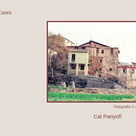
Cases
Cal Panyofí
Fotografia © 
Cal Panyofí