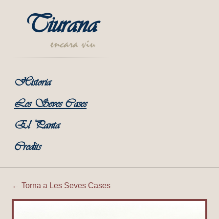
Tiurana
encara viu
Historia
Les Seves Cases
El Panta
Credits
← Torna a Les Seves Cases
Tiurana | Cal Roma (Vell) i 