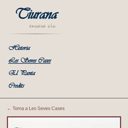
Tiurana
encara viu
Historia
Les Seves Cases
El Panta
Credits
← Torna a Les Seves Cases
Tiurana | Cal Roma (Nou)