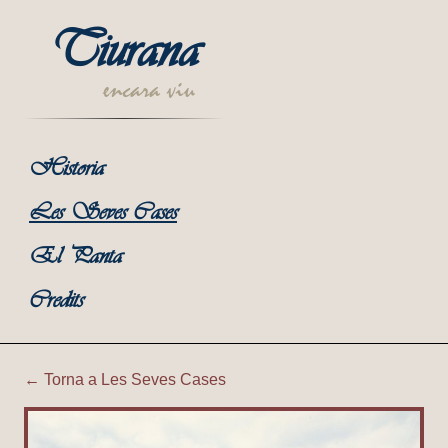
Tiurana
encara viu
Historia
Les Seves Cases
El Panta
Credits
← Torna a Les Seves Cases
Tiurana | Pallera de Cal Mari