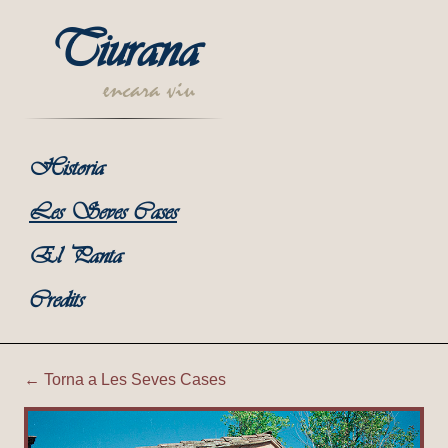
Tiurana
encara viu
Historia
Les Seves Cases
El Panta
Credits
← Torna a Les Seves Cases
Tiurana | Corral de Cal Pere