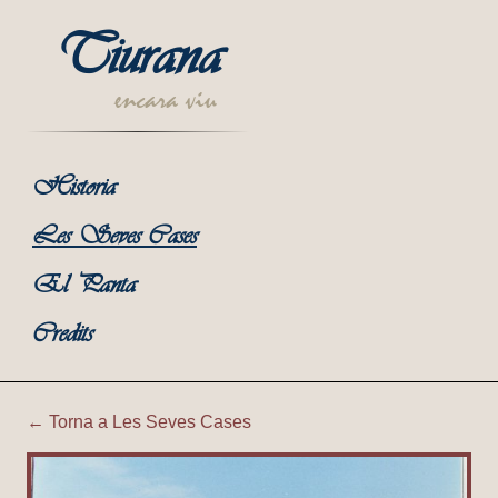
Tiurana
encara viu
Historia
Les Seves Cases
El Panta
Credits
← Torna a Les Seves Cases
Tiurana | Corral de Bestiar