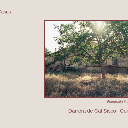
Cases
arrera de Cal Sisco i Corral
Fotografia © 
Darrera de Cal Sisco i Cor