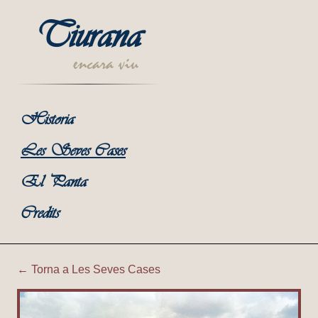
Tiurana
encara viu
Historia
Les Seves Cases
El Panta
Credits
← Torna a Les Seves Cases
Tiurana | Corral del Bep