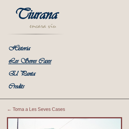
Tiurana
encara viu
Historia
Les Seves Cases
El Panta
Credits
← Torna a Les Seves Cases
Tiurana | Cobert i era de Ca