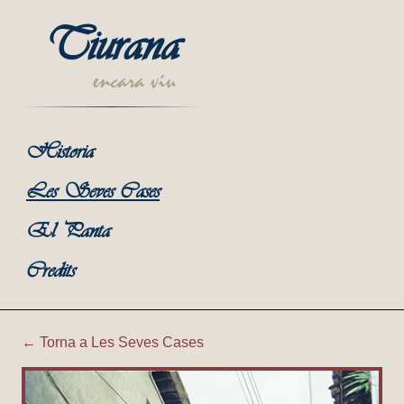
Tiurana
encara viu
Historia
Les Seves Cases
El Panta
Credits
← Torna a Les Seves Cases
Tiurana | Ca l'Ermengol