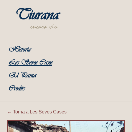
Tiurana
encara viu
Historia
Les Seves Cases
El Panta
Credits
← Torna a Les Seves Cases
Tiurana | Corral de Cal Sol