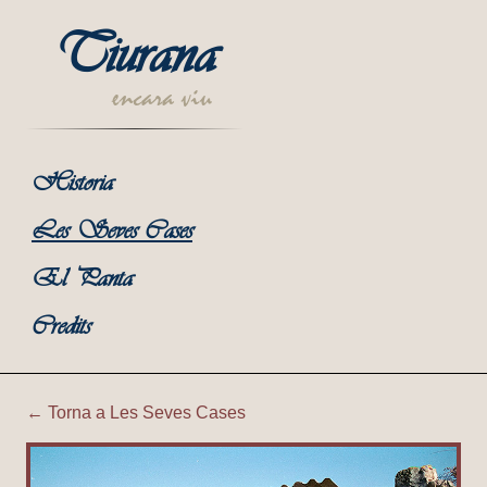
Tiurana
encara viu
Historia
Les Seves Cases
El Panta
Credits
← Torna a Les Seves Cases
Tiurana | Corral Petit de Ca