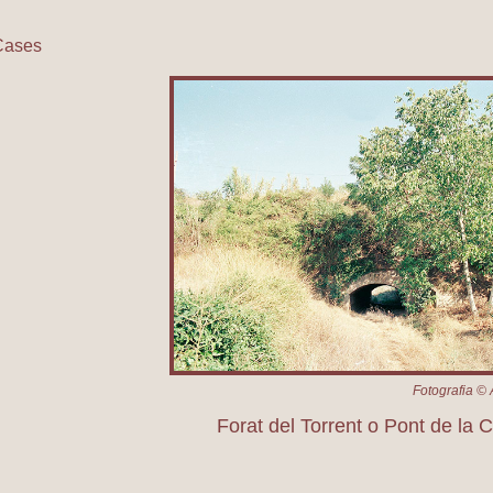
Cases
orat del Torrent o Pont de la 
Fotografia © 
Forat del Torrent o Pont de la 