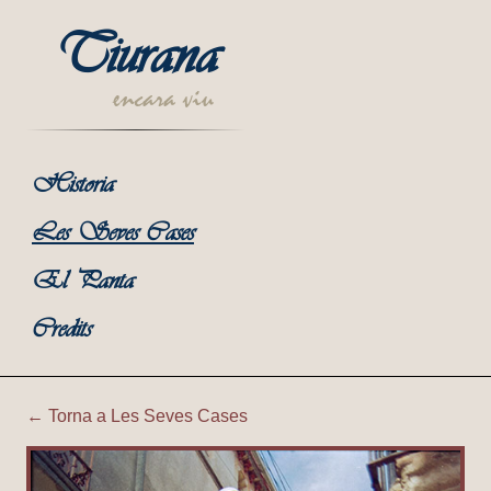
Tiurana
encara viu
Historia
Les Seves Cases
El Panta
Credits
← Torna a Les Seves Cases
Tiurana | Cal Peret; Cal Mar