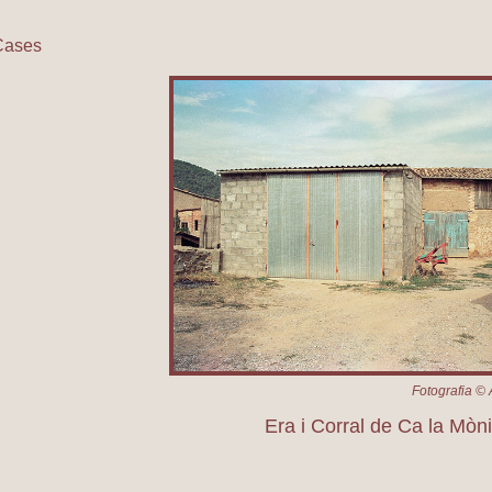
Cases
ra i Corral de Ca la Mònica
Fotografia © 
Era i Corral de Ca la Mòn