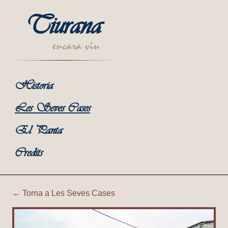
Tiurana
encara viu
Historia
Les Seves Cases
El Panta
Credits
← Torna a Les Seves Cases
Tiurana | Corral del Pau