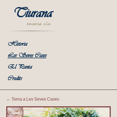
Tiurana
encara viu
Historia
Les Seves Cases
El Panta
Credits
← Torna a Les Seves Cases
Tiurana | Davant de Cal Val