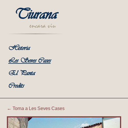
Tiurana
encara viu
Historia
Les Seves Cases
El Panta
Credits
← Torna a Les Seves Cases
Tiurana | Corral de Cal Con