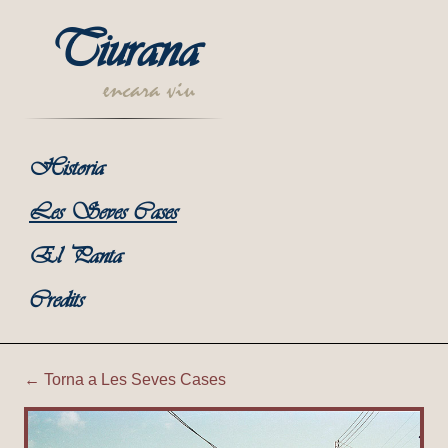
Tiurana
encara viu
Historia
Les Seves Cases
El Panta
Credits
← Torna a Les Seves Cases
Tiurana | Corral de Cal Fust