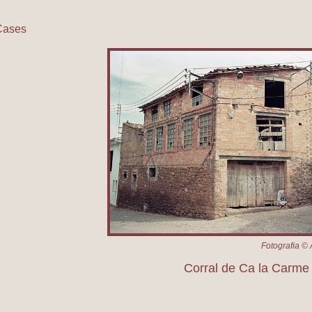
Cases
Corral de Ca la Carme
Fotografia © 
Corral de Ca la Carme