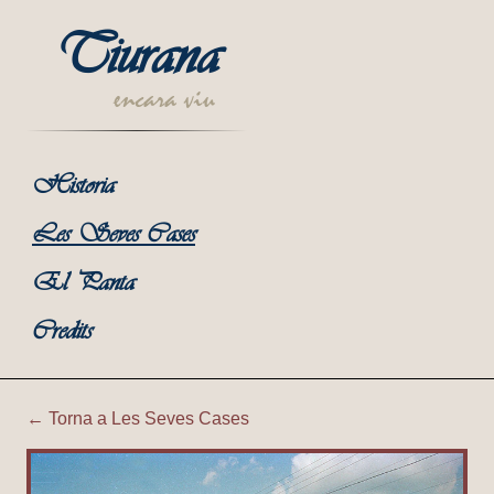
Tiurana
encara viu
Historia
Les Seves Cases
El Panta
Credits
← Torna a Les Seves Cases
Tiurana | Cobert de Cal Buer