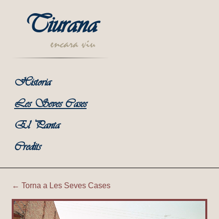
Tiurana
encara viu
Historia
Les Seves Cases
El Panta
Credits
← Torna a Les Seves Cases
Tiurana | Corral de Cal Min