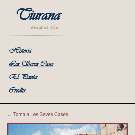
Tiurana
encara viu
Historia
Les Seves Cases
El Panta
Credits
← Torna a Les Seves Cases
Tiurana | Corral de Cal Min