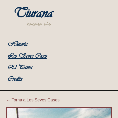
Tiurana
encara viu
Historia
Les Seves Cases
El Panta
Credits
← Torna a Les Seves Cases
Tiurana | Granja i Era de Ca 